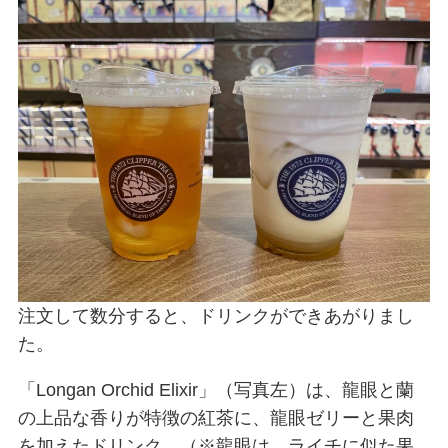
注文して数分すると、ドリンクができあがりまし
た。
「Longan Orchid Elixir」（写真左）は、龍眼と蘭
の上品な香りが特徴の紅茶に、龍眼ゼリーと果肉
を加えたドリンク。
（※龍眼
は、
ライチに似た果