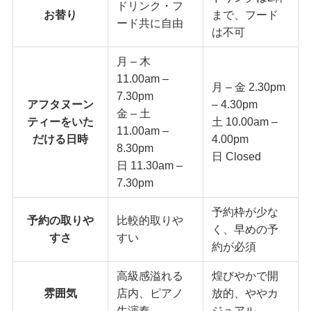
ドリンク・フ
お替り
まで、フード
ード共に自由
は不可
月 – 木
11.00am –
月 – 金 2.30pm
7.30pm
アフタヌーン
– 4.30pm
金 – 土
ティーをいた
土 10.00am –
11.00am –
だける日時
4.00pm
8.30pm
日 Closed
日 11.30am –
7.30pm
予約枠が少な
予約の取りや
比較的取りや
く、早めの予
すさ
すい
約が必須
高級感溢れる
煌びやかで開
雰囲気
店内、ピアノ
放的、ややカ
生演奏
ジュアル