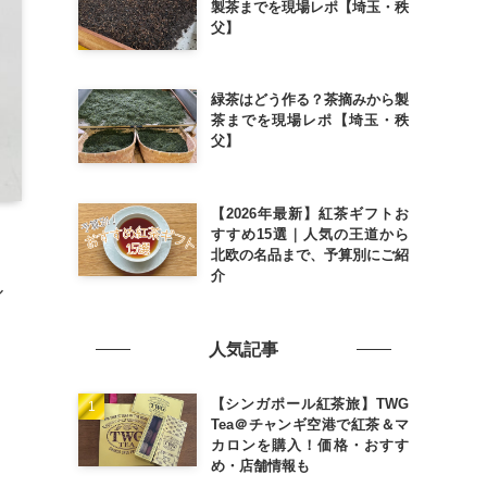
製茶までを現場レポ【埼玉・秩
父】
緑茶はどう作る？茶摘みから製
茶までを現場レポ【埼玉・秩
父】
【2026年最新】紅茶ギフトお
すすめ15選｜人気の王道から
北欧の名品まで、予算別にご紹
介
ル
人気記事
【シンガポール紅茶旅】TWG
Tea＠チャンギ空港で紅茶＆マ
カロンを購入！価格・おすす
め・店舗情報も