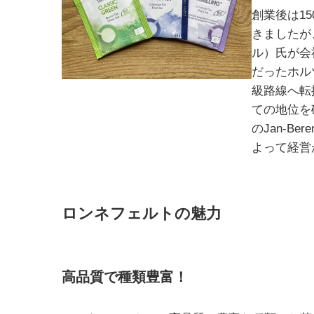
創業後は1
きましたが、
ル）氏が会
だったホル
級路線へ転
ての地位を
のJan-Be
よって経営
ロンネフェルトの魅力
高品質で種類豊富！