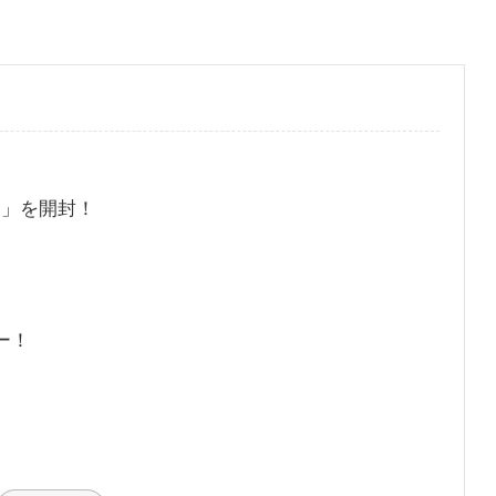
ク」を開封！
ー！