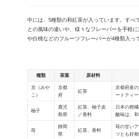
中には、5種類の和紅茶が入っています。すべ
との風味の違いや、様々なフレーバーを手軽に
や白桃などのフルーツフレーバーが4種類入っ
種類
茶葉
原材料
京（みや
京都
京都府産の
紅茶
こ）
府
ートティー
鹿児
紅茶、柚子皮
日本の柑橘
柚子
島県
／香料
酸味は、和
静岡
苺の甘いア
苺
紅茶、香料
県
ツとも好相