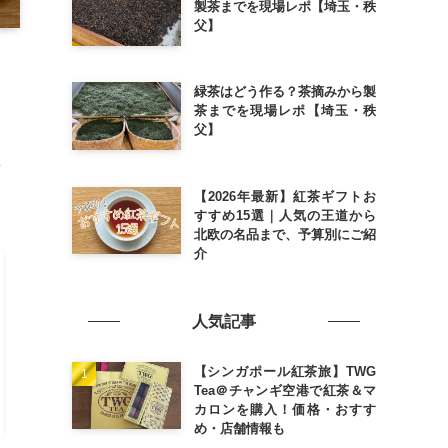
製茶までを現場レポ【埼玉・秩
父】
緑茶はどう作る？茶摘みから製
茶までを現場レポ【埼玉・秩
父】
【2026年最新】紅茶ギフトお
すすめ15選｜人気の王道から
北欧の名品まで、予算別にご紹
介
人気記事
【シンガポール紅茶旅】TWG
Tea＠チャンギ空港で紅茶＆マ
カロンを購入！価格・おすす
め・店舗情報も