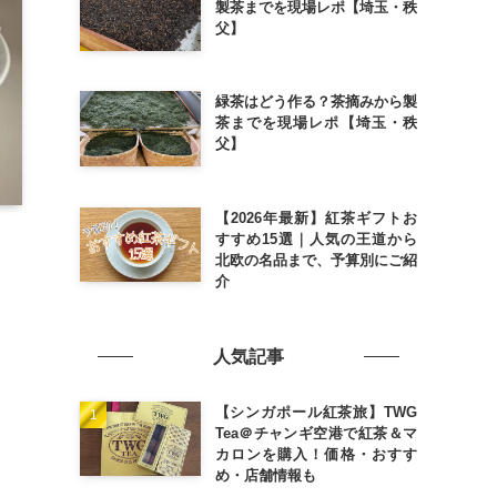
製茶までを現場レポ【埼玉・秩
父】
緑茶はどう作る？茶摘みから製
茶までを現場レポ【埼玉・秩
父】
【2026年最新】紅茶ギフトお
すすめ15選｜人気の王道から
北欧の名品まで、予算別にご紹
介
人気記事
【シンガポール紅茶旅】TWG
Tea＠チャンギ空港で紅茶＆マ
カロンを購入！価格・おすす
め・店舗情報も